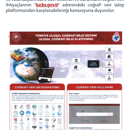
ihtiyaçlarının "
tucbs.gov.tr
" adresindeki coğrafi veri talep
Cumhuriyet Başsavcı Vekilleri
platformundan karşılanabileceği kamuoyuna duyurulur.
C. Başsavcılığı Birimleri
MAHKEMELER
KOMİSYON
Komisyon Başkanı
Komisyon Üyeleri
İLETİŞİM