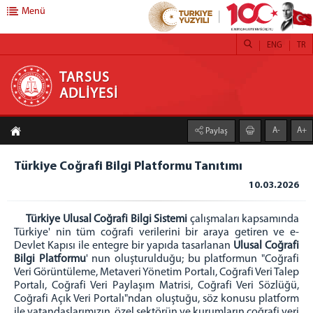
Menü
ENG
TR
TARSUS ADLİYESİ
TARSUS
ADLİYESİ
ANASAYFA
A-
A+
Paylaş
ADLİYEMİZ
Tarsus Adliyesi
Türkiye Coğrafi Bilgi Platformu Tanıtımı
Denetim Serbestlik
10.03.2026
İcra Müdürlüğü
Türkiye Ulusal Coğrafi Bilgi Sistemi
çalışmaları kapsamında
Mülhakatlar
Türkiye' nin tüm coğrafi verilerini bir araya getiren ve e-
Ceza İnfaz Kurumlarımız
Devlet Kapısı ile entegre bir yapıda tasarlanan
Ulusal Coğrafi
Bilgi Platformu
' nun oluşturulduğu; bu platformun "Coğrafi
Basın Suçları Bürosu
Veri Görüntüleme, Metaveri Yönetim Portalı, Coğrafi Veri Talep
C. BAŞSAVCILIĞI
Portalı, Coğrafi Veri Paylaşım Matrisi, Coğrafi Veri Sözlüğü,
Coğrafi Açık Veri Portalı"ndan oluştuğu, söz konusu platform
Cumhuriyet Başsavcısı
ile vatandaşlarımızın, özel sektörün ve kurumların coğrafi veri