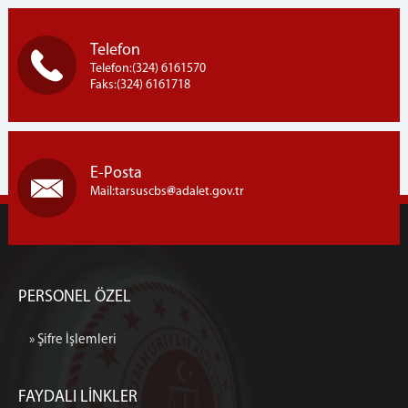
Telefon
Telefon:(324) 6161570
Faks:(324) 6161718
E-Posta
Mail:tarsuscbs
adalet.gov.tr
PERSONEL ÖZEL
» Şifre İşlemleri
FAYDALI LİNKLER