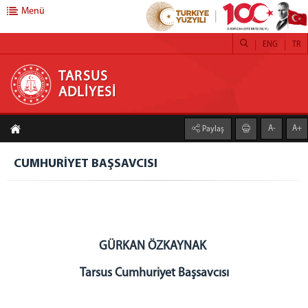
Menü
ENG
TR
TARSUS ADLİYESİ
TARSUS
ADLİYESİ
ANASAYFA
A-
A+
Paylaş
ADLİYEMİZ
Tarsus Adliyesi
CUMHURİYET BAŞSAVCISI
Denetim Serbestlik
İcra Müdürlüğü
Mülhakatlar
Ceza İnfaz Kurumlarımız
GÜRKAN ÖZKAYNAK
Basın Suçları Bürosu
Tarsus Cumhuriyet Başsavcısı
C. BAŞSAVCILIĞI
Cumhuriyet Başsavcısı