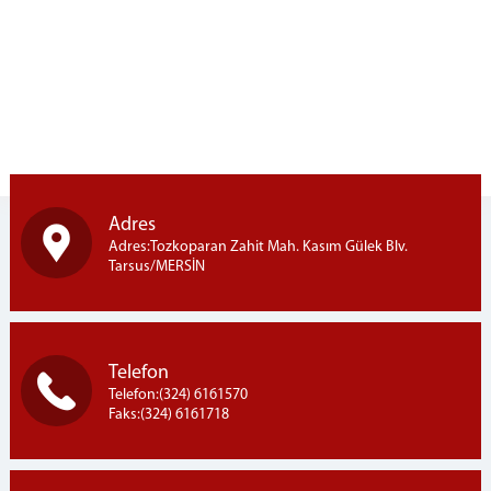
Cumhuriyet Başsavcı Vekilleri
C. Başsavcılığı Birimleri
MAHKEMELER
KOMİSYON
Komisyon Başkanı
Komisyon Üyeleri
Adres
İLETİŞİM
Adres:Tozkoparan Zahit Mah. Kasım Gülek Blv.
Tarsus/MERSİN
Telefon
Telefon:(324) 6161570
Faks:(324) 6161718