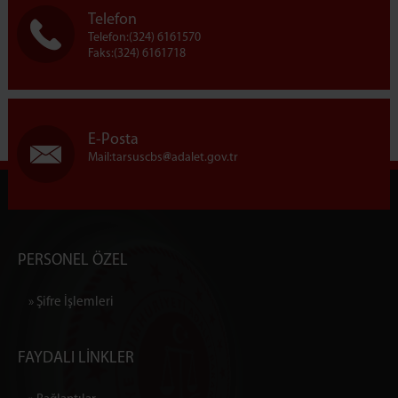
Telefon
Telefon:(324) 6161570
Faks:(324) 6161718
E-Posta
Mail:tarsuscbs
adalet.gov.tr
PERSONEL ÖZEL
» Şifre İşlemleri
FAYDALI LİNKLER