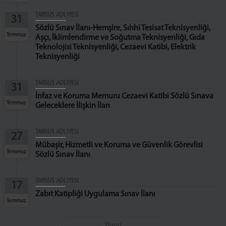
Cumhuriyet Başsavcı Vekilleri
TARSUS ADLİYESİ
31
C. Başsavcılığı Birimleri
Sözlü Sınav İlanı-Hemşire, Sıhhi Tesisat Teknisyenliği,
Temmuz
Aşçı, İklimlendirme ve Soğutma Teknisyenliği, Gıda
MAHKEMELER
Teknolojisi Teknisyenliği, Cezaevi Katibi, Elektrik
Teknisyenliği
KOMİSYON
Komisyon Başkanı
TARSUS ADLİYESİ
31
Komisyon Üyeleri
İnfaz ve Koruma Memuru Cezaevi Katibi Sözlü Sınava
Temmuz
Geleceklere İlişkin İlan
İLETİŞİM
TARSUS ADLİYESİ
27
Mübaşir, Hizmetli ve Koruma ve Güvenlik Görevlisi
Temmuz
Sözlü Sınav İlanı
TARSUS ADLİYESİ
17
Zabıt Katipliği Uygulama Sınav İlanı
Temmuz
Tümü