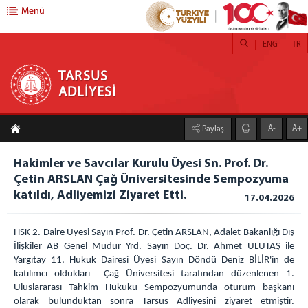
Menü
ENG
TR
TARSUS ADLİYESİ
TARSUS
ADLİYESİ
ANASAYFA
A-
A+
Paylaş
ADLİYEMİZ
Tarsus Adliyesi
Hakimler ve Savcılar Kurulu Üyesi Sn. Prof. Dr.
Çetin ARSLAN Çağ Üniversitesinde Sempozyuma
Denetim Serbestlik
katıldı, Adliyemizi Ziyaret Etti.
17.04.2026
İcra Müdürlüğü
Mülhakatlar
HSK 2. Daire Üyesi Sayın Prof. Dr. Çetin ARSLAN, Adalet Bakanlığı Dış
Ceza İnfaz Kurumlarımız
İlişkiler AB Genel Müdür Yrd. Sayın Doç. Dr. Ahmet ULUTAŞ ile
Basın Suçları Bürosu
Yargıtay 11. Hukuk Dairesi Üyesi Sayın Döndü Deniz BİLİR'in de
katılımcı oldukları Çağ Üniversitesi tarafından düzenlenen 1.
C. BAŞSAVCILIĞI
Uluslararası Tahkim Hukuku Sempozyumunda oturum başkanı
olarak bulunduktan sonra Tarsus Adliyesini ziyaret etmiştir.
Cumhuriyet Başsavcısı