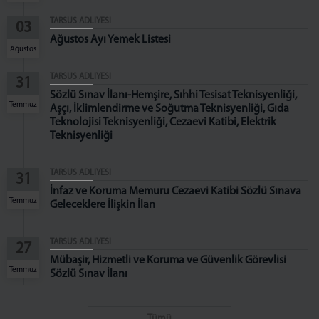
Cumhuriyet Başsavcı Vekilleri
TARSUS ADLİYESİ
03
C. Başsavcılığı Birimleri
Ağustos Ayı Yemek Listesi
Ağustos
MAHKEMELER
TARSUS ADLİYESİ
31
KOMİSYON
Sözlü Sınav İlanı-Hemşire, Sıhhi Tesisat Teknisyenliği,
Temmuz
Komisyon Başkanı
Aşçı, İklimlendirme ve Soğutma Teknisyenliği, Gıda
Teknolojisi Teknisyenliği, Cezaevi Katibi, Elektrik
Komisyon Üyeleri
Teknisyenliği
İLETİŞİM
TARSUS ADLİYESİ
31
İnfaz ve Koruma Memuru Cezaevi Katibi Sözlü Sınava
Temmuz
Geleceklere İlişkin İlan
TARSUS ADLİYESİ
27
Mübaşir, Hizmetli ve Koruma ve Güvenlik Görevlisi
Temmuz
Sözlü Sınav İlanı
Tümü