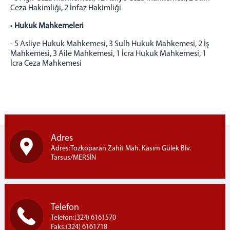
Ceza Hakimliği, 2 İnfaz Hakimliği
Cumhuriyet Başsavcı Vekilleri
C. Başsavcılığı Birimleri
•
Hukuk Mahkemeleri
MAHKEMELER
- 5 Asliye Hukuk Mahkemesi, 3 Sulh Hukuk Mahkemesi, 2 İş
Mahkemesi, 3 Aile Mahkemesi, 1 İcra Hukuk Mahkemesi, 1
KOMİSYON
İcra Ceza Mahkemesi
Komisyon Başkanı
Komisyon Üyeleri
İLETİŞİM
Adres
Adres:Tozkoparan Zahit Mah. Kasım Gülek Blv.
Tarsus/MERSİN
Telefon
Telefon:(324) 6161570
Faks:(324) 6161718