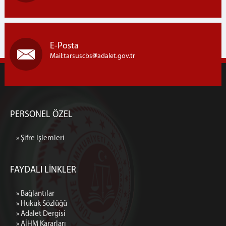
E-Posta
Mail:tarsuscbs
adalet.gov.tr
PERSONEL ÖZEL
» Şifre İşlemleri
FAYDALI LİNKLER
» Bağlantılar
» Hukuk Sözlüğü
» Adalet Dergisi
» AİHM Kararları