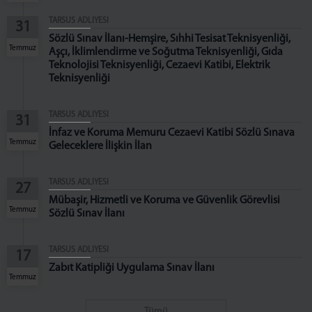
Cumhuriyet Başsavcı Vekilleri
TARSUS ADLİYESİ
31
C. Başsavcılığı Birimleri
Sözlü Sınav İlanı-Hemşire, Sıhhi Tesisat Teknisyenliği,
Temmuz
Aşçı, İklimlendirme ve Soğutma Teknisyenliği, Gıda
MAHKEMELER
Teknolojisi Teknisyenliği, Cezaevi Katibi, Elektrik
Teknisyenliği
KOMİSYON
Komisyon Başkanı
TARSUS ADLİYESİ
31
Komisyon Üyeleri
İnfaz ve Koruma Memuru Cezaevi Katibi Sözlü Sınava
Temmuz
Geleceklere İlişkin İlan
İLETİŞİM
TARSUS ADLİYESİ
27
Mübaşir, Hizmetli ve Koruma ve Güvenlik Görevlisi
Temmuz
Sözlü Sınav İlanı
TARSUS ADLİYESİ
17
Zabıt Katipliği Uygulama Sınav İlanı
Temmuz
Tümü