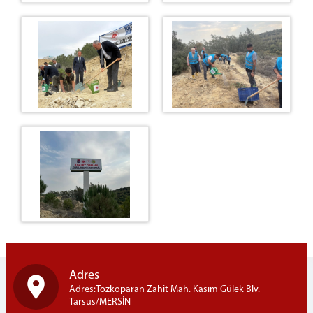
Cumhuriyet Başsavcı Vekilleri
C. Başsavcılığı Birimleri
MAHKEMELER
KOMİSYON
Komisyon Başkanı
Komisyon Üyeleri
İLETİŞİM
Adres
Adres:Tozkoparan Zahit Mah. Kasım Gülek Blv.
Tarsus/MERSİN