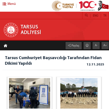
Menü
ENG
TR
TARSUS ADLİYESİ
TARSUS
ADLİYESİ
ANASAYFA
A-
A+
Paylaş
ADLİYEMİZ
Tarsus Adliyesi
Tarsus Cumhuriyet Başsavcılığı Tarafından Fidan
Dikimi Yapıldı
Denetim Serbestlik
12.11.2025
İcra Müdürlüğü
Mülhakatlar
Ceza İnfaz Kurumlarımız
Basın Suçları Bürosu
C. BAŞSAVCILIĞI
Cumhuriyet Başsavcısı