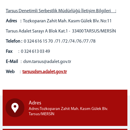
Cumhuriyet Başsavcı Vekilleri
Tarsus Denetimli Serbestlik Müdürlüğü İletişim Bilgileri :
C. Başsavcılığı Birimleri
Adres :
Tozkoparan Zahit Mah. Kasım Gülek Blv. No:11
MAHKEMELER
Tarsus Adalet Sarayı A Blok Kat.1 - 33400 TARSUS/MERSİN
KOMİSYON
Telefon :
0 324 616 15 70 /71 /72 /74 /76 /77 /78
Komisyon Başkanı
Fax
: 0 324 613 03 49
Komisyon Üyeleri
İLETİŞİM
E-Mail
: dsm.tarsus@adalet.gov.tr
Web
:
tarsusdsm.adalet.gov.tr
Adres
Adres:Tozkoparan Zahit Mah. Kasım Gülek Blv.
Tarsus/MERSİN