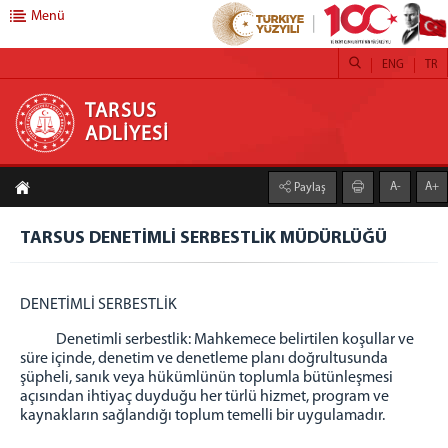
Menü
ENG
TR
TARSUS ADLİYESİ
TARSUS
ADLİYESİ
ANASAYFA
A-
A+
Paylaş
ADLİYEMİZ
Tarsus Adliyesi
TARSUS DENETİMLİ SERBESTLİK MÜDÜRLÜĞÜ
Denetim Serbestlik
İcra Müdürlüğü
DENETİMLİ SERBESTLİK
Mülhakatlar
Denetimli serbestlik: Mahkemece belirtilen koşullar ve
Ceza İnfaz Kurumlarımız
süre içinde, denetim ve denetleme planı doğrultusunda
Basın Suçları Bürosu
şüpheli, sanık veya hükümlünün toplumla bütünleşmesi
açısından ihtiyaç duyduğu her türlü hizmet, program ve
C. BAŞSAVCILIĞI
kaynakların sağlandığı toplum temelli bir uygulamadır.
Cumhuriyet Başsavcısı